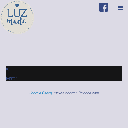
Error
Joomla Gallery
makes it better. Balbooa.com